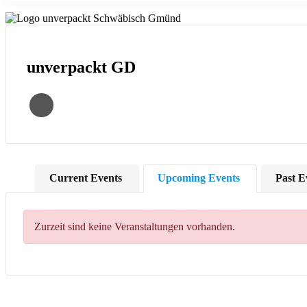
unver­packt GD
Cur­rent Events
Upco­m­ing Events
Past E
Zur­zeit sind kei­ne Ver­an­stal­tun­gen vorhanden.